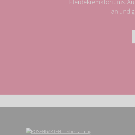
Pferdekrematoriums. Au
an und g