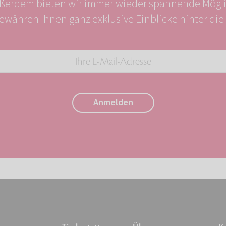
ßerdem bieten wir immer wieder spannende Mögl
ewähren Ihnen ganz exklusive Einblicke hinter die 
Ihre
E-
Mail-
Anmelden
Adresse:
*