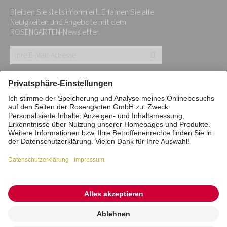
Bleiben Sie stets informiert. Erfahren Sie alle
Neuigkeiten und Angebote mit dem
ROSENGARTEN-Newsletter.
Ihre
E-
Mail-
Impressum
Datenschutz
Stiftung
Adresse:
Interne Meldestelle
Zahlungsmittel
*
Vertrag widerrufen
Barrierefreiheitserklärung
Cookie/Tracking-Einstellungen
© 2026 ROSENGARTEN-Tierbestattung