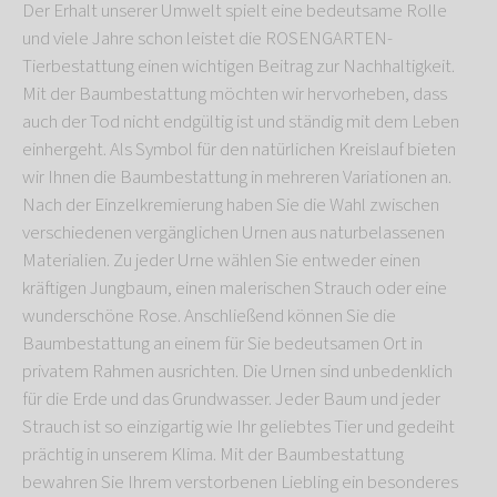
Der Erhalt unserer Umwelt spielt eine bedeutsame Rolle
und viele Jahre schon leistet die ROSENGARTEN-
Tierbestattung einen wichtigen Beitrag zur Nachhaltigkeit.
Mit der Baumbestattung möchten wir hervorheben, dass
auch der Tod nicht endgültig ist und ständig mit dem Leben
einhergeht. Als Symbol für den natürlichen Kreislauf bieten
wir Ihnen die Baumbestattung in mehreren Variationen an.
Nach der Einzelkremierung haben Sie die Wahl zwischen
verschiedenen vergänglichen Urnen aus naturbelassenen
Materialien. Zu jeder Urne wählen Sie entweder einen
kräftigen Jungbaum, einen malerischen Strauch oder eine
wunderschöne Rose. Anschließend können Sie die
Baumbestattung an einem für Sie bedeutsamen Ort in
privatem Rahmen ausrichten. Die Urnen sind unbedenklich
für die Erde und das Grundwasser. Jeder Baum und jeder
Strauch ist so einzigartig wie Ihr geliebtes Tier und gedeiht
prächtig in unserem Klima. Mit der Baumbestattung
bewahren Sie Ihrem verstorbenen Liebling ein besonderes