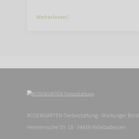
Weiterlesen
ROSENGARTEN-Tierbestattung - Warburger Bör
Helmernsche Str. 18 · 34439 Willebadessen