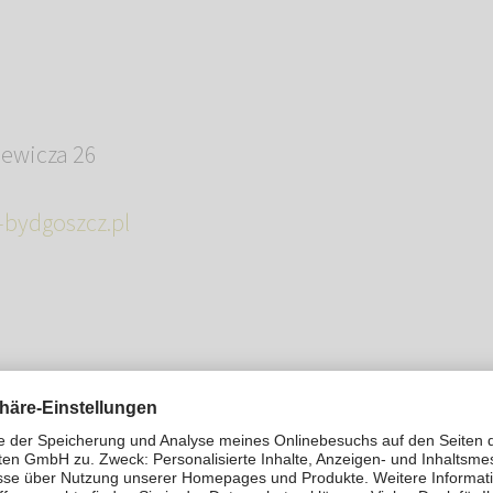
iewicza 26
bydgoszcz.pl
t