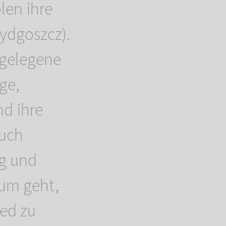
len ihre
ydgoszcz).
 gelegene
ge,
nd ihre
auch
rg und
um geht,
ied zu