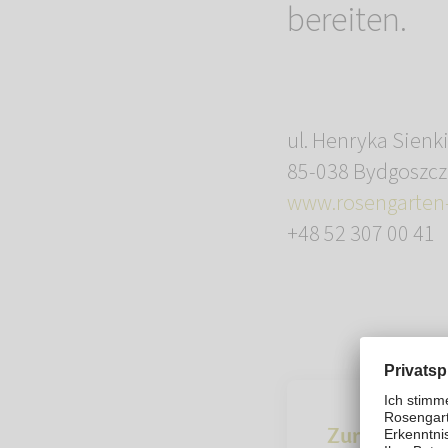
bereiten.
ul. Henryka Sienk
85-038 Bydgoszcz
www.rosengarten-
+48 52 307 00 41
Zur Übersich