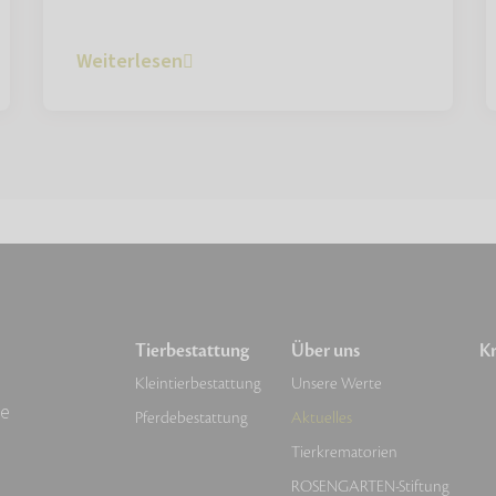
Weiterlesen
Tierbestattung
Über uns
Kr
Kleintierbestattung
Unsere Werte
de
Pferdebestattung
Aktuelles
Tierkrematorien
ROSENGARTEN-Stiftung