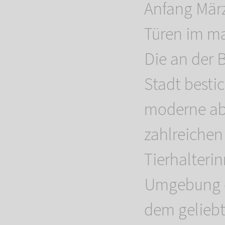
Anfang März 
Türen im ma
Die an der 
Stadt besti
moderne abe
zahlreichen
Tierhalteri
Umgebung e
dem geliebt