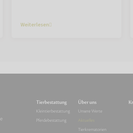
Weiterlesen
Tierbestattung
Über uns
Kr
Kleintierbestattung
Unsere Werte
de
Pferdebestattung
Aktuelles
Tierkrematorien