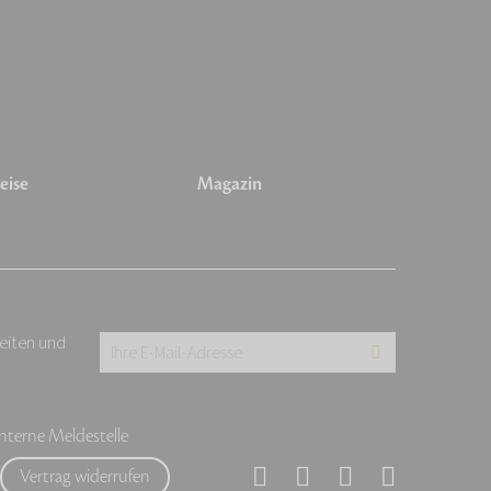
eise
Magazin
keiten und
Ihre
E-
Mail-
Interne Meldestelle
Adresse:
Vertrag widerrufen
*