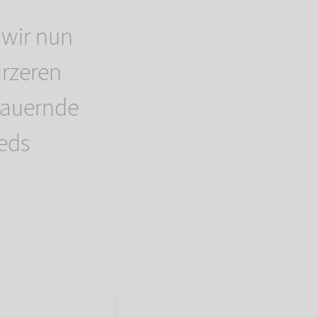
 wir nun
ürzeren
rauernde
ieds