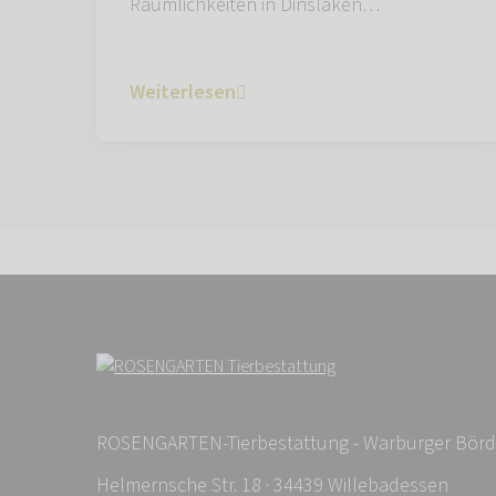
Räumlichkeiten in Dinslaken…
Weiterlesen
ROSENGARTEN-Tierbestattung - Warburger Bör
Helmernsche Str. 18 · 34439 Willebadessen