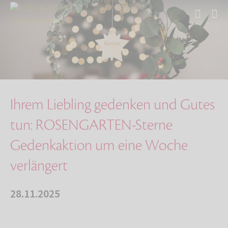
Start
Über uns
Aktuelles
Ihrem Liebling gedenken und Gutes tun: ROSENG…
Ihrem Liebling gedenken und Gutes
tun: ROSENGARTEN-Sterne
Gedenkaktion um eine Woche
verlängert
28.11.2025